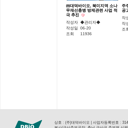
㈜대덕바이오, 북미지역 소나
주
무재선충병 방제관련 사업 적
공
극 추진
작
작성자
◆관리자◆
작
작성일
06-20
조
조회
11936
상호 : (주)대덕바이오 | 사업자등록번호 : 314-81-3
본사/금산추부공장: 충남 금산군 추부면 신평공단로 57 (