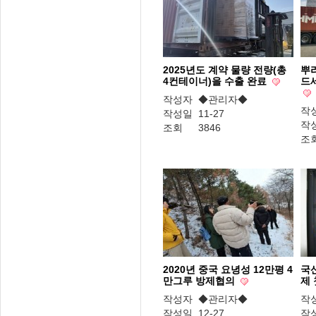
2025년도 계약 물량 전량(총
뿌
4컨테이너)을 수출 완료
드
작성자
◆관리자◆
작
작성일
11-27
작
조회
3846
조
2020년 중국 요녕성 12만평 4
국
만그루 방제협의
제
작성자
◆관리자◆
작
작성일
12-27
작