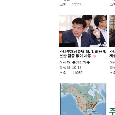
조회
13398
조
소나무재선충병 약, 값비싼 일
소
본산 검증 없이 사용
제
작성자
◆관리자◆
작
작성일
10-15
작
조회
11069
조